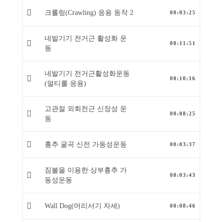
크롤링(Crawling) 응용 동작 2
00:03:25
네발기기 전거근 활성화 운
00:11:51
동
네발기기 전거근활성화운동
00:10:16
(멀티롤 응용)
고관절 외회전근 신장성 운
00:08:25
동
흉추 굴곡 신전 가동성운동
00:03:37
짐볼을 이용한 상부흉추 가
00:03:43
동성운동
Wall Dog(머리서기 자세)
00:08:46