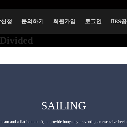
강신청
문의하기
회원가입
로그인
ES
Divided
SAILING
beam and a flat bottom aft, to provide buoyancy preventing an excessive heel 