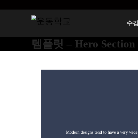
수
템플릿 – Hero Section 
Modern designs tend to have a very wide 